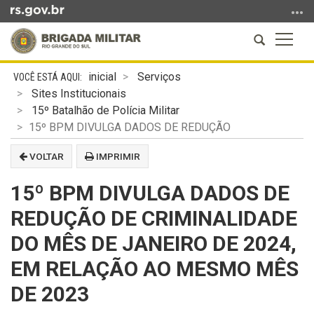
Ir
para
Abrir
Altern
o
a
a
conteúdo
Início
busca
naveg
Ir
inicial
Serviços
do
para
Sites Institucionais
conteúdo
o
15º Batalhão de Polícia Militar
menu
15º BPM DIVULGA DADOS DE REDUÇÃO
Ir
VOLTAR
IMPRIMIR
para
a
15º BPM DIVULGA DADOS DE
busca
REDUÇÃO DE CRIMINALIDADE
DO MÊS DE JANEIRO DE 2024,
EM RELAÇÃO AO MESMO MÊS
DE 2023