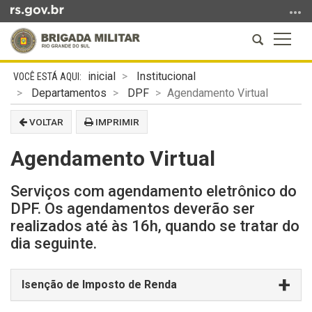
Ir
para
Abrir
Altern
o
a
a
conteúdo
Início
busca
naveg
Ir
inicial
Institucional
do
para
Departamentos
DPF
Agendamento Virtual
conteúdo
o
VOLTAR
IMPRIMIR
menu
Ir
Agendamento Virtual
para
a
Serviços com agendamento eletrônico do
busca
DPF. Os agendamentos deverão ser
realizados até às 16h, quando se tratar do
dia seguinte.
Isenção de Imposto de Renda