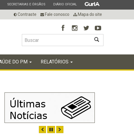
ESTADO
ESTADO
ESTADO
SECRETARIAS E ÓRGÃOS
DIÁRIO OFICIAL
Contraste
Fale conosco
Mapa do site
BUSCAR
AÚDE DO PM
RELATÓRIOS
ANTERIOR
PAUSAR
PRÓXIMO