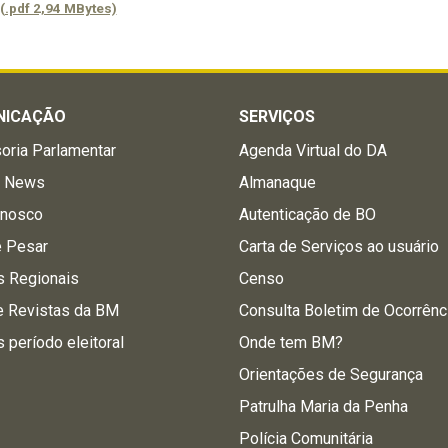
(.pdf 2,94 MBytes)
NICAÇÃO
SERVIÇOS
oria Parlamentar
Agenda Virtual do DA
a News
Almanaque
onosco
Autenticação de BO
e Pesar
Carta de Serviços ao usuário
s Regionais
Censo
e Revistas da BM
Consulta Boletim de Ocorrênc
s período eleitoral
Onde tem BM?
Orientações de Segurança
Patrulha Maria da Penha
Polícia Comunitária