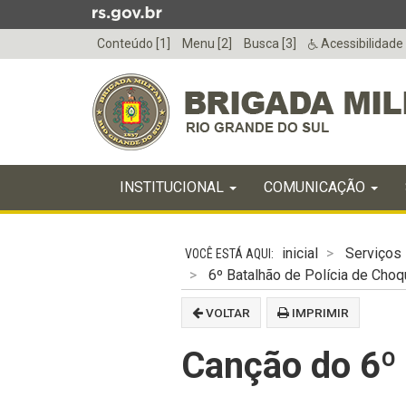
Ir
para
Conteúdo [1]
Menu [2]
Busca [3]
Acessibilidade
o
conteúdo
Ir
para
o
menu
Início
Ir
INICIAL
INSTITUCIONAL
COMUNICAÇÃO
do
para
menu
Início
a
do
busca
inicial
Serviços
conteúdo
6º Batalhão de Polícia de Choq
VOLTAR
IMPRIMIR
Canção do 6º