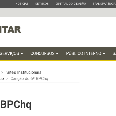
ESTADO
ESTADO
ESTADO
ESTADO
NOTÍCIAS
SERVIÇOS
CENTRAL DO CIDADÃO
TRANSPARÊNCIA
SERVIÇOS
CONCURSOS
PÚBLICO INTERNO
S
Sites Institucionais
ue
Canção do 6º BPChq
 BPChq