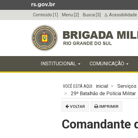
Ir
para
Conteúdo [1]
Menu [2]
Busca [3]
Acessibilidade
o
conteúdo
Ir
para
o
menu
Início
Ir
INICIAL
INSTITUCIONAL
COMUNICAÇÃO
do
para
menu
Início
a
do
busca
inicial
Serviços
conteúdo
29º Batalhão de Polícia Militar
VOLTAR
IMPRIMIR
Comandante 