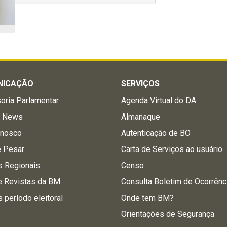
NICAÇÃO
SERVIÇOS
oria Parlamentar
Agenda Virtual do DA
a News
Almanaque
onosco
Autenticação de BO
e Pesar
Carta de Serviços ao usuário
s Regionais
Censo
e Revistas da BM
Consulta Boletim de Ocorrênc
s período eleitoral
Onde tem BM?
Orientações de Segurança