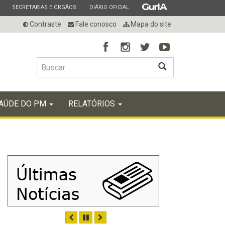
ESTADO
ESTADO
ESTADO
SECRETARIAS E ÓRGÃOS
DIÁRIO OFICIAL
Contraste
Fale conosco
Mapa do site
BUSCAR
AÚDE DO PM
RELATÓRIOS
ANTERIOR
PAUSAR
PRÓXIMO