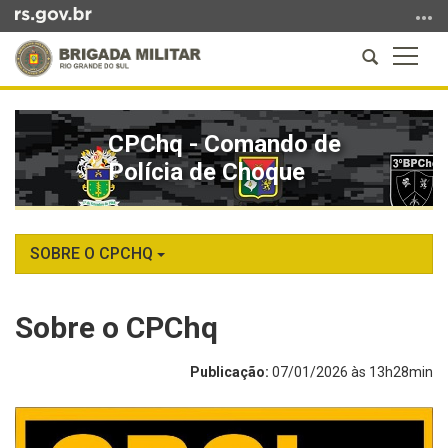
Ir
para
Abrir
Altern
o
a
a
conteúdo
Início
busca
naveg
Ir
do
para
CPChq - Comando de
conteúdo
o
Polícia de Choque
menu
Ir
para
a
SOBRE O CPCHQ
busca
Sobre o CPChq
Publicação:
07/01/2026 às 13h28min