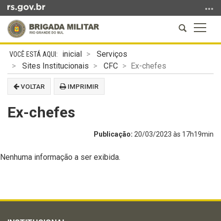
Ir
para
Abrir
Altern
o
a
a
conteúdo
Início
busca
naveg
Ir
inicial
Serviços
do
para
Sites Institucionais
CFC
Ex-chefes
conteúdo
o
VOLTAR
IMPRIMIR
menu
Ir
Ex-chefes
para
a
Publicação:
20/03/2023 às 17h19min
busca
Nenhuma informação a ser exibida.