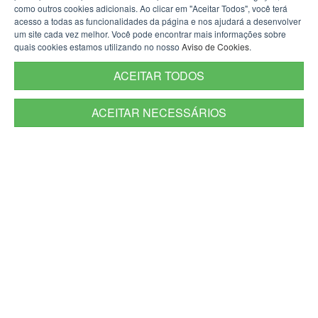
Outlook
como outros cookies adicionais. Ao clicar em "Aceitar Todos", você terá
acesso a todas as funcionalidades da página e nos ajudará a desenvolver
Sistemas e aplicativos
um site cada vez melhor. Você pode encontrar mais informações sobre
quais cookies estamos utilizando no nosso
Aviso de Cookies
.
Sistema Avante
ACEITAR TODOS
SAÚDE DO PM
ACEITAR NECESSÁRIOS
Doe sangue, salve vidas
Acidentados em Serviço
Hospitais da Brigada Militar
Especialidades Médicas
Odontologia da BM
Saúde Mental
Fisioterapia BM
CRASBM