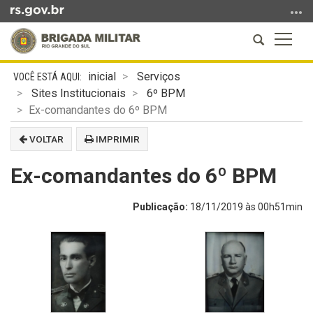
Ir
para
Abrir
Altern
o
a
a
conteúdo
Início
busca
naveg
Ir
inicial
Serviços
do
para
Sites Institucionais
6º BPM
conteúdo
o
Ex-comandantes do 6º BPM
menu
VOLTAR
IMPRIMIR
Ir
para
Ex-comandantes do 6º BPM
a
busca
Publicação:
18/11/2019 às 00h51min