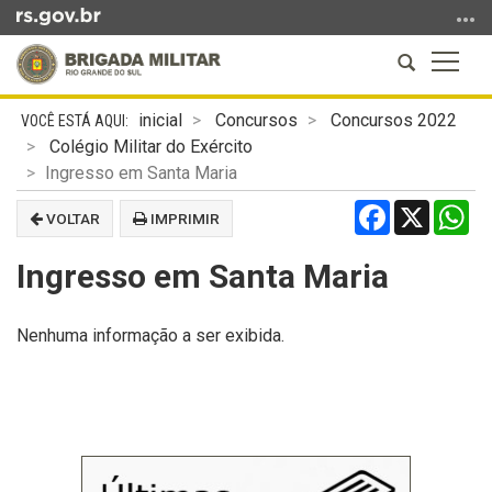
Ir
para
Abrir
Altern
o
a
a
conteúdo
Início
busca
naveg
Ir
inicial
Concursos
Concursos 2022
do
para
Colégio Militar do Exército
conteúdo
o
Ingresso em Santa Maria
menu
Facebook
X
Wh
VOLTAR
IMPRIMIR
Ir
para
Ingresso em Santa Maria
a
busca
Nenhuma informação a ser exibida.