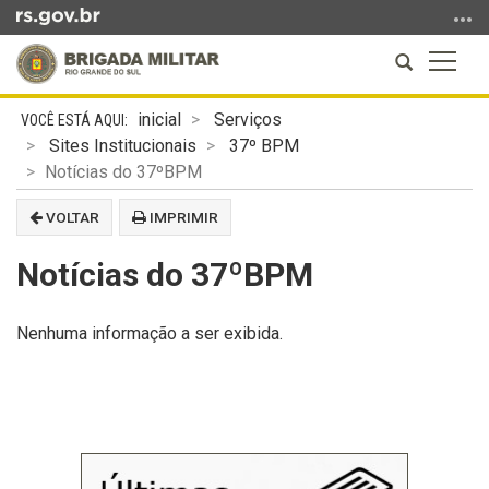
Ir
para
Abrir
Altern
o
a
a
conteúdo
Início
busca
naveg
Ir
inicial
Serviços
do
para
Sites Institucionais
37º BPM
conteúdo
o
Notícias do 37ºBPM
menu
VOLTAR
IMPRIMIR
Ir
para
Notícias do 37ºBPM
a
busca
Nenhuma informação a ser exibida.