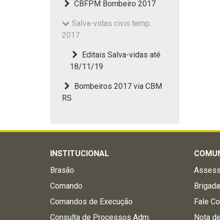
CBFPM Bombeiro 2017
Salva-vidas civis temp.
2017
Editais Salva-vidas até
18/11/19
Bombeiros 2017 via CBM
RS
INSTITUCIONAL
COMU
Brasão
Assess
Comando
Brigad
Comandos de Execução
Fale C
Consulta de Processos Adm.
Nota d