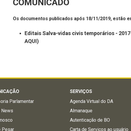
COMUNICADO
Os documentos publicados após 18/11/2019, estão
Editais Salva-vidas civis temporários - 201
AQUI)
NICAÇÃO
SERVIÇOS
oria Parlamentar
Agenda Virtual do DA
a News
Almanaque
onosco
Autenticação de BO
e Pesar
Carta de Serviços ao usuário