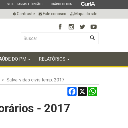
ESTADO
ESTADO
ESTADO
SECRETARIAS E ÓRGÃOS
DIÁRIO OFICIAL
Contraste
Fale conosco
Mapa do site
BUSCAR
AÚDE DO PM
RELATÓRIOS
Salva-vidas civis temp. 2017
Facebook
X
WhatsApp
orários - 2017