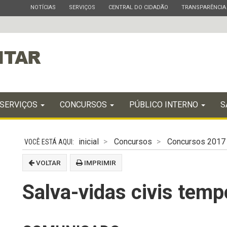
ESTADO
ESTADO
ESTADO
ESTADO
NOTÍCIAS
SERVIÇOS
CENTRAL DO CIDADÃO
TRANSPARÊNCIA
SERVIÇOS
CONCURSOS
PÚBLICO INTERNO
S
inicial
Concursos
Concursos 2017
VOLTAR
IMPRIMIR
Salva-vidas civis temp