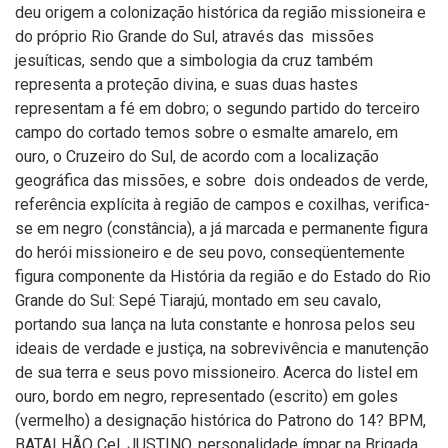
deu origem a colonização histórica da região missioneira e
do próprio Rio Grande do Sul, através das missões
jesuíticas, sendo que a simbologia da cruz também
representa a proteção divina, e suas duas hastes
representam a fé em dobro; o segundo partido do terceiro
campo do cortado temos sobre o esmalte amarelo, em
ouro, o Cruzeiro do Sul, de acordo com a localização
geográfica das missões, e sobre dois ondeados de verde,
referência explícita à região de campos e coxilhas, verifica-
se em negro (constância), a já marcada e permanente figura
do herói missioneiro e de seu povo, conseqüentemente
figura componente da História da região e do Estado do Rio
Grande do Sul: Sepé Tiarajú, montado em seu cavalo,
portando sua lança na luta constante e honrosa pelos seu
ideais de verdade e justiça, na sobrevivência e manutenção
de sua terra e seus povo missioneiro. Acerca do listel em
ouro, bordo em negro, representado (escrito) em goles
(vermelho) a designação histórica do Patrono do 14? BPM,
BATALHÃO Cel. JUSTINO, personalidade ímpar na Brigada