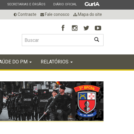
ESTADO
ESTADO
ESTADO
SECRETARIAS E ÓRGÃOS
DIÁRIO OFICIAL
Contraste
Fale conosco
Mapa do site
BUSCAR
AÚDE DO PM
RELATÓRIOS