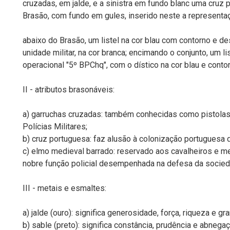
cruzadas, em jalde, e a sinistra em fundo blanc uma cruz
Brasão, com fundo em gules, inserido neste a representa
abaixo do Brasão, um listel na cor blau com contorno e de
unidade militar, na cor branca; encimando o conjunto, um 
operacional "5º BPChq", com o dístico na cor blau e contorn
II - atributos brasonáveis:
a) garruchas cruzadas: também conhecidas como pistolas 
Polícias Militares;
b) cruz portuguesa: faz alusão à colonização portuguesa d
c) elmo medieval barrado: reservado aos cavalheiros e m
nobre função policial desempenhada na defesa da socied
III - metais e esmaltes:
a) jalde (ouro): significa generosidade, força, riqueza e gr
b) sable (preto): significa constância, prudência e abnegaç