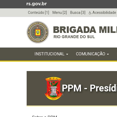
Ir
para
Conteúdo [1]
Menu [2]
Busca [3]
Acessibilidade
o
conteúdo
Ir
para
o
menu
Início
Ir
INICIAL
INSTITUCIONAL
COMUNICAÇÃO
do
para
menu
Início
a
do
busca
conteúdo
PPM - Presídi