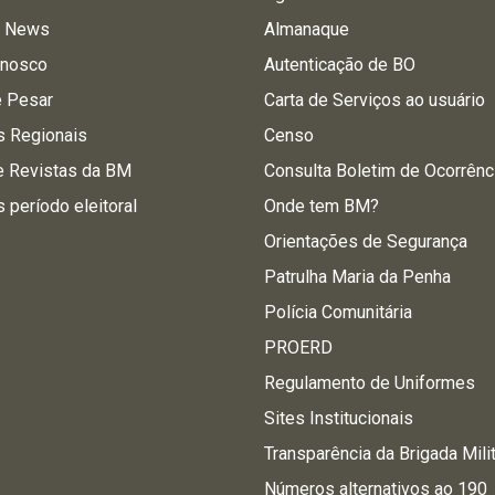
a News
Almanaque
onosco
Autenticação de BO
e Pesar
Carta de Serviços ao usuário
s Regionais
Censo
e Revistas da BM
Consulta Boletim de Ocorrênc
s período eleitoral
Onde tem BM?
Orientações de Segurança
Patrulha Maria da Penha
Polícia Comunitária
PROERD
Regulamento de Uniformes
Sites Institucionais
Transparência da Brigada Mili
Números alternativos ao 190