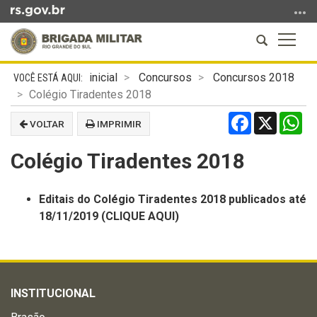
Ir
para
Abrir
Altern
o
a
a
conteúdo
Início
busca
naveg
Ir
inicial
Concursos
Concursos 2018
do
para
Colégio Tiradentes 2018
conteúdo
o
Facebook
X
Wh
VOLTAR
IMPRIMIR
menu
Ir
Colégio Tiradentes 2018
para
a
busca
Editais do Colégio Tiradentes 2018 publicados até
18/11/2019 (CLIQUE AQUI)
INSTITUCIONAL