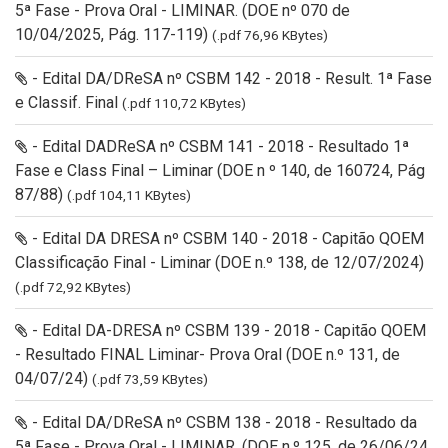
5ª Fase - Prova Oral - LIMINAR. (DOE nº 070 de
10/04/2025, Pág. 117-119)
(.pdf 76,96 KBytes)
- Edital DA/DReSA nº CSBM 142 - 2018 - Result. 1ª Fase
e Classif. Final
(.pdf 110,72 KBytes)
- Edital DADReSA nº CSBM 141 - 2018 - Resultado 1ª
Fase e Class Final – Liminar (DOE n º 140, de 160724, Pág
87/88)
(.pdf 104,11 KBytes)
- Edital DA DRESA nº CSBM 140 - 2018 - Capitão QOEM
Classificação Final - Liminar (DOE n.º 138, de 12/07/2024)
(.pdf 72,92 KBytes)
- Edital DA-DRESA nº CSBM 139 - 2018 - Capitão QOEM
- Resultado FINAL Liminar- Prova Oral (DOE n.º 131, de
04/07/24)
(.pdf 73,59 KBytes)
- Edital DA/DReSA nº CSBM 138 - 2018 - Resultado da
5ª Fase - Prova Oral - LIMINAR. (DOE n.º 125, de 26/06/24,