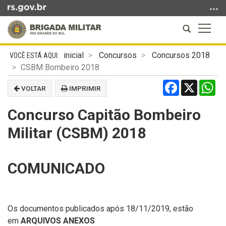
Ir
para
Abrir
Altern
o
a
a
conteúdo
Início
busca
naveg
Ir
inicial
Concursos
Concursos 2018
do
para
CSBM Bombeiro 2018
conteúdo
o
Facebook
X
Wh
VOLTAR
IMPRIMIR
menu
Ir
Concurso Capitão Bombeiro
para
a
Militar (CSBM) 2018
busca
COMUNICADO
Os documentos publicados após 18/11/2019, estão
em
ARQUIVOS ANEXOS