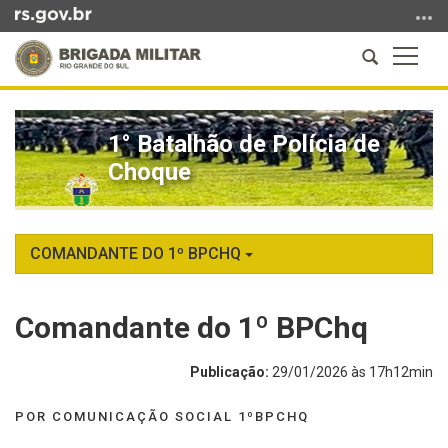
Ir
para
Abrir
Altern
o
a
a
conteúdo
Início
busca
naveg
Ir
do
para
1° Batalhão de Polícia de
conteúdo
o
Choque
menu
Ir
para
a
COMANDANTE DO 1º BPCHQ
busca
Comandante do 1º BPChq
Publicação:
29/01/2026 às 17h12min
POR COMUNICAÇÃO SOCIAL 1ºBPCHQ