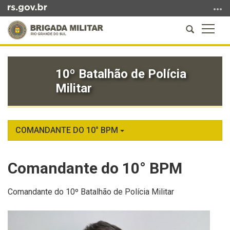
Ir
para
Abrir
Altern
o
a
a
conteúdo
Início
busca
naveg
Ir
do
para
10º Batalhão de Polícia
conteúdo
o
Militar
menu
Ir
para
a
COMANDANTE DO 10° BPM
busca
Comandante do 10° BPM
Comandante do 10º Batalhão de Polícia Militar