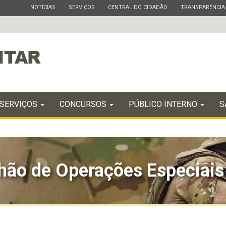
ESTADO
ESTADO
ESTADO
ESTADO
NOTÍCIAS
SERVIÇOS
CENTRAL DO CIDADÃO
TRANSPARÊNCIA
SERVIÇOS
CONCURSOS
PÚBLICO INTERNO
S
hão de Operações Especiais