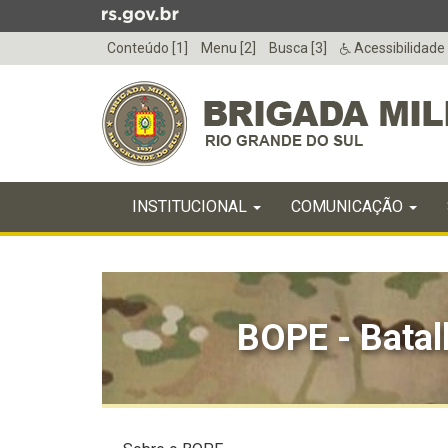
Ir
para
Conteúdo [1]
Menu [2]
Busca [3]
Acessibilidade
o
conteúdo
Ir
para
o
menu
Início
Ir
INICIAL
INSTITUCIONAL
COMUNICAÇÃO
do
para
menu
Início
a
do
busca
conteúdo
BOPE - Batal