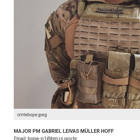
cmtebope.jpeg
MAJOR PM GABRIEL LEIVAS MÜLLER HOFF
Email: bope-p1@bm.rs.gov.br