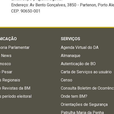
Endereço: Av Bento Gonçalves, 3850 - Partenon, Porto Al
CEP: 90650-001
NICAÇÃO
SERVIÇOS
oria Parlamentar
Agenda Virtual do DA
a News
Almanaque
onosco
Autenticação de BO
e Pesar
Carta de Serviços ao usuário
s Regionais
Censo
e Revistas da BM
Consulta Boletim de Ocorrênc
s período eleitoral
Onde tem BM?
Orientações de Segurança
Patrulha Maria da Penha