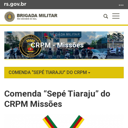
Ir
para
Abrir
Altern
o
a
a
conteúdo
Início
busca
naveg
Ir
do
para
conteúdo
CRPM - Missões
o
menu
Ir
para
a
COMENDA “SEPÉ TIARAJU” DO CRPM
busca
Comenda “Sepé Tiaraju” do
CRPM Missões