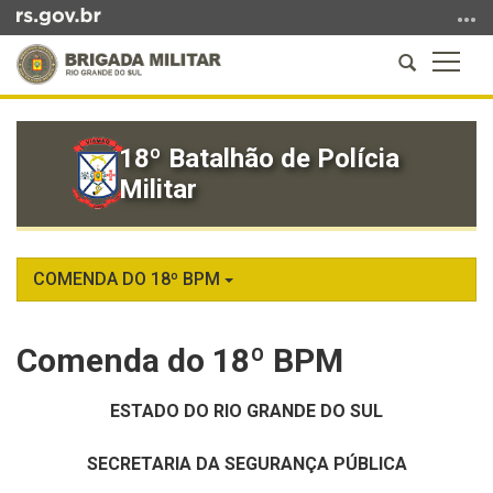
Ir
para
Abrir
Altern
o
a
a
conteúdo
Início
busca
naveg
Ir
do
para
18º Batalhão de Polícia
conteúdo
o
Militar
menu
Ir
para
a
COMENDA DO 18º BPM
busca
Comenda do 18º BPM
ESTADO DO RIO GRANDE DO SUL
SECRETARIA DA SEGURANÇA PÚBLICA