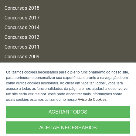
Concursos 2018
Concursos 2017
Concursos 2014
Concursos 2012
Concursos 2011
Concursos 2009
Utilizamos cookies necessários para o pleno funcionamento do nosso site,
PÚBLICO INTERNO
para aprimorar e personalizar sua experiência durante a navegação, bem
como outros cookies adicionais. Ao clicar em "Aceitar Todos", você terá
Administração Site BM
acesso a todas as funcionalidades da página e nos ajudará a desenvolver
um site cada vez melhor. Você pode encontrar mais informações sobre
EAD BM (AVABM)
quais cookies estamos utilizando no nosso
Aviso de Cookies
.
Intranet
ACEITAR TODOS
Outlook
Sistemas e aplicativos
ACEITAR NECESSÁRIOS