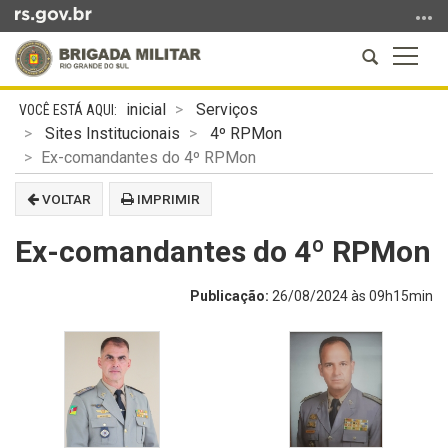
Ir
para
Abrir
Altern
o
a
a
conteúdo
Início
busca
naveg
Ir
inicial
Serviços
do
para
Sites Institucionais
4º RPMon
conteúdo
o
Ex-comandantes do 4º RPMon
menu
VOLTAR
IMPRIMIR
Ir
para
Ex-comandantes do 4º RPMon
a
busca
Publicação:
26/08/2024 às 09h15min