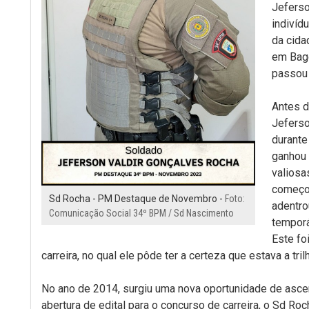
Jeferso
indivíd
da cida
em Bagé
passou 
Antes d
Jeferso
durante
ganhou 
valiosa
começo
Sd Rocha - PM Destaque de Novembro -
Foto:
adentro
Comunicação Social 34º BPM / Sd Nascimento
temporá
Este fo
carreira, no qual ele pôde ter a certeza que estava a tri
No ano de 2014, surgiu uma nova oportunidade de asce
abertura de edital para o concurso de carreira, o Sd R