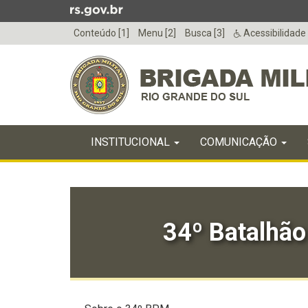
Ir
para
Conteúdo [1]
Menu [2]
Busca [3]
Acessibilidade
o
conteúdo
Ir
para
o
menu
Início
Ir
INICIAL
INSTITUCIONAL
COMUNICAÇÃO
do
para
menu
Início
a
do
busca
conteúdo
34º Batalhão 