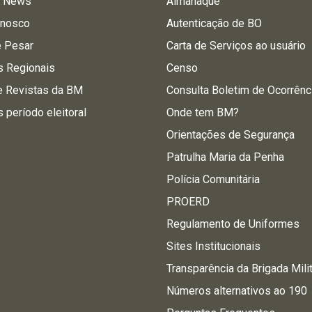
a News
Almanaque
onosco
Autenticação de BO
e Pesar
Carta de Serviços ao usuário
s Regionais
Censo
e Revistas da BM
Consulta Boletim de Ocorrênc
s período eleitoral
Onde tem BM?
Orientações de Segurança
Patrulha Maria da Penha
Polícia Comunitária
PROERD
Regulamento de Uniformes
Sites Institucionais
Transparência da Brigada Mili
Números alternativos ao 190