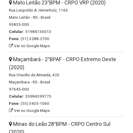
Mato Leitão 23°BPM - CRPO VRP (2020)
Rua Leopoldo A. Hinterholz, 1163
Mato Leitão - RS - Brasil
95835-000
Celular:
51984136013
Fone:
(51) 3288-2700
Ver no Google Maps
Maçambará - 2°BPAF - CRPO Extremo Oeste
(2020)
Rua Otacílio de Almeida, 420
Maçambara - RS - Brasil
97645-000
Celular:
55984399775
Fone:
(55) 3435-1060
Ver no Google Maps
Minas do Leão 28°BPM - CRPO Centro Sul
(2020)