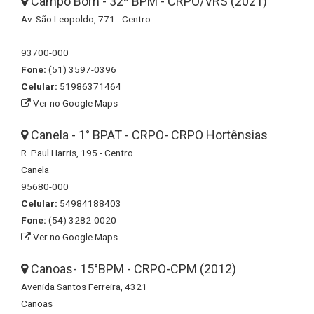
Campo Bom - 32º BPM - CRPO/VRS (2021)
Av. São Leopoldo, 771 - Centro
93700-000
Fone:
(51) 3597-0396
Celular:
51986371464
Ver no Google Maps
Canela - 1° BPAT - CRPO- CRPO Hortênsias
R. Paul Harris, 195 - Centro
Canela
95680-000
Celular:
54984188403
Fone:
(54) 3282-0020
Ver no Google Maps
Canoas- 15°BPM - CRPO-CPM (2012)
Avenida Santos Ferreira, 4321
Canoas