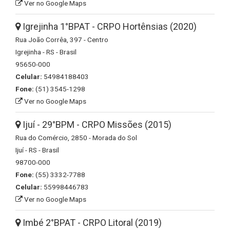
Ver no Google Maps
Igrejinha 1°BPAT - CRPO Hortênsias (2020)
Rua João Corrêa, 397 - Centro
Igrejinha - RS - Brasil
95650-000
Celular:
54984188403
Fone:
(51) 3545-1298
Ver no Google Maps
Ijuí - 29°BPM - CRPO Missões (2015)
Rua do Comércio, 2850 - Morada do Sol
Ijuí - RS - Brasil
98700-000
Fone:
(55) 3332-7788
Celular:
55998446783
Ver no Google Maps
Imbé 2°BPAT - CRPO Litoral (2019)