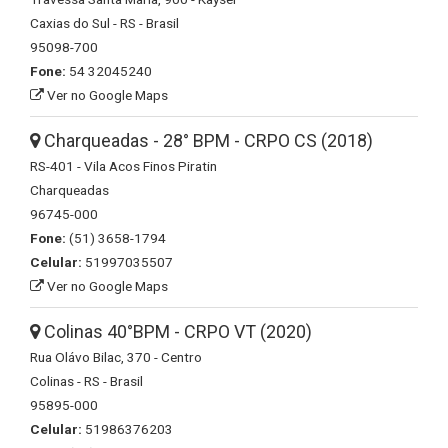
Caxias do Sul - RS - Brasil
95098-700
Fone:
54 32045240
Ver no Google Maps
Charqueadas - 28° BPM - CRPO CS (2018)
RS-401 - Vila Acos Finos Piratin
Charqueadas
96745-000
Fone:
(51) 3658-1794
Celular:
51997035507
Ver no Google Maps
Colinas 40°BPM - CRPO VT (2020)
Rua Olávo Bilac, 370 - Centro
Colinas - RS - Brasil
95895-000
Celular:
51986376203