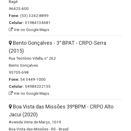
Bagé
96425-600
Fone:
(53) 3242-8899
Celular:
51984134681
Ver no Google Maps
Bento Gonçalves - 3° BPAT - CRPO-Serra
(2015)
Rua Teotônio Vilella, n° 262
Bento Gonçalves
95705-698
Fone:
54 3449-1000
Celular:
54984232155
Ver no Google Maps
Boa Vista das Missões 39ºBPM - CRPO Alto
Jacui (2020)
Avenida Vinte de Março, 1019
Boa Vista das Missões - RS - Brasil