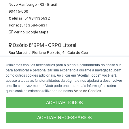
Novo Hamburgo - RS - Brasil
93415-000
Celular:
51984135632
Fone:
(51) 3584-6831
Ver no Google Maps
Osório 8°BPM - CRPO Litoral
Rua Marechal Floriano Peixoto, 4 - Caiu do Céu
Osório - RS - Brasil
Utilizamos cookies necessários para o pleno funcionamento do nosso site,
95520-000
para aprimorar e personalizar sua experiência durante a navegação, bem
Ver no Google Maps
como outros cookies adicionais. Ao clicar em "Aceitar Todos", você terá
acesso a todas as funcionalidades da página e nos ajudará a desenvolver
um site cada vez melhor. Você pode encontrar mais informações sobre
Palmeira das Missões 39°BPM - CRPO Alto
quais cookies estamos utilizando no nosso
Aviso de Cookies
.
Jacui (2020)
Avenida Coronel Evaristo, 890 - Centro
ACEITAR TODOS
Palmeira das Missões - RS - Brasil
98300-000
ACEITAR NECESSÁRIOS
Celular:
55984428712