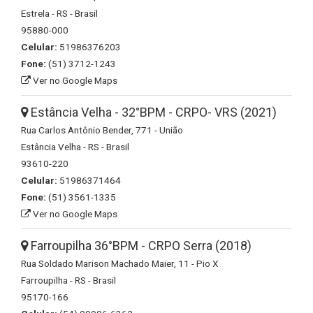
Estrela - RS - Brasil
95880-000
Celular:
51986376203
Fone:
(51) 3712-1243
Ver no Google Maps
Estância Velha - 32°BPM - CRPO- VRS (2021)
Rua Carlos Antônio Bender, 771 - União
Estância Velha - RS - Brasil
93610-220
Celular:
51986371464
Fone:
(51) 3561-1335
Ver no Google Maps
Farroupilha 36°BPM - CRPO Serra (2018)
Rua Soldado Marison Machado Maier, 11 - Pio X
Farroupilha - RS - Brasil
95170-166