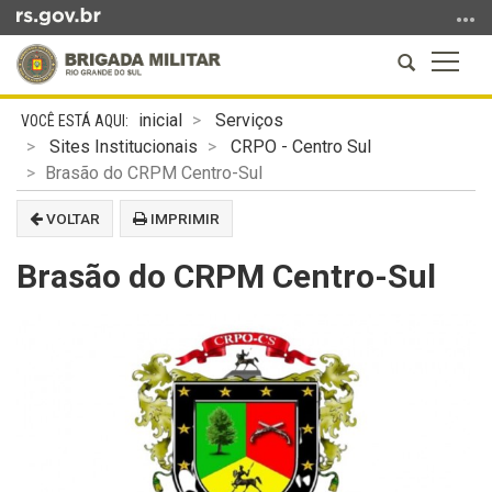
Ir
para
Abrir
Altern
o
a
a
conteúdo
Início
busca
naveg
Ir
inicial
Serviços
do
para
Sites Institucionais
CRPO - Centro Sul
conteúdo
o
Brasão do CRPM Centro-Sul
menu
VOLTAR
IMPRIMIR
Ir
para
Brasão do CRPM Centro-Sul
a
busca