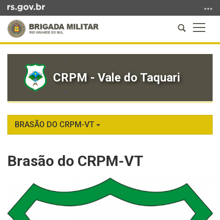
Ir
para
Abrir
Altern
o
a
a
conteúdo
Início
busca
naveg
Ir
do
para
conteúdo
CRPM - Vale do Taquari
o
menu
Ir
para
a
BRASÃO DO CRPM-VT
busca
Brasão do CRPM-VT