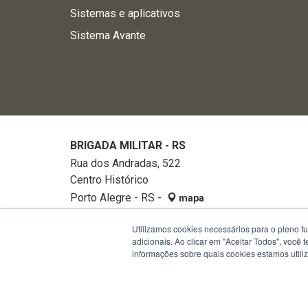
Sistemas e aplicativos
Sistema Avante
BRIGADA MILITAR - RS
Rua dos Andradas, 522
Centro Histórico
Porto Alegre - RS -
mapa
90020-002
Utilizamos cookies necessários para o pleno f
Fone:
32882740
adicionais. Ao clicar em "Aceitar Todos", você
informações sobre quais cookies estamos util
Termos de Uso