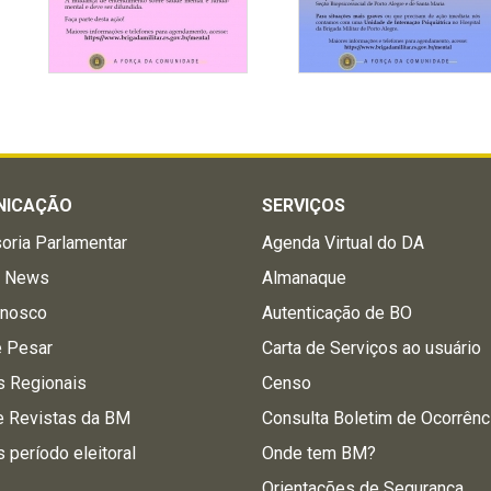
NICAÇÃO
SERVIÇOS
oria Parlamentar
Agenda Virtual do DA
a News
Almanaque
onosco
Autenticação de BO
e Pesar
Carta de Serviços ao usuário
s Regionais
Censo
e Revistas da BM
Consulta Boletim de Ocorrênc
s período eleitoral
Onde tem BM?
Orientações de Segurança