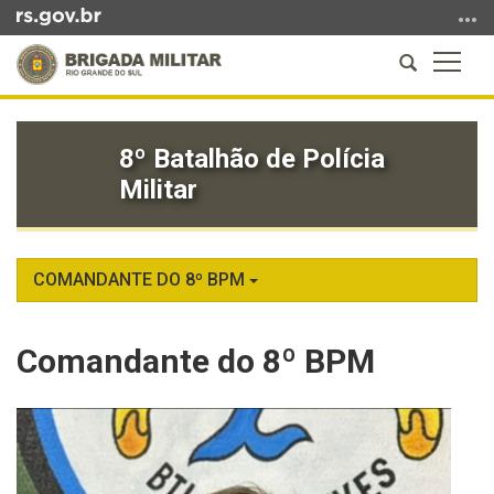
Ir
para
Abrir
Altern
o
a
a
conteúdo
Início
busca
naveg
Ir
do
para
8º Batalhão de Polícia
conteúdo
o
Militar
menu
Ir
para
a
COMANDANTE DO 8º BPM
busca
Comandante do 8º BPM