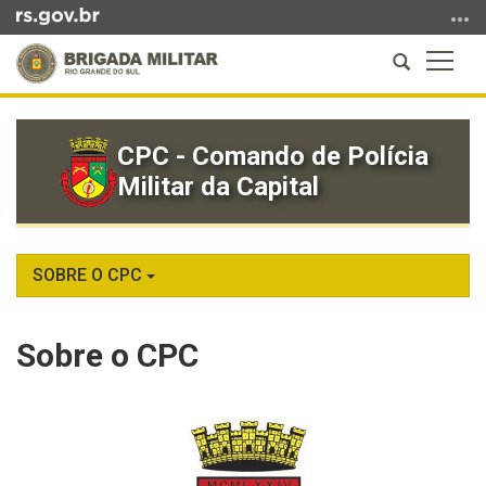
Ir
para
Abrir
Altern
o
a
a
conteúdo
Início
busca
naveg
Ir
do
para
CPC - Comando de Polícia
conteúdo
o
Militar da Capital
menu
Ir
para
a
SOBRE O CPC
busca
Sobre o CPC