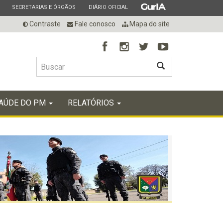
ESTADO
ESTADO
ESTADO
SECRETARIAS E ÓRGÃOS
DIÁRIO OFICIAL
Contraste
Fale conosco
Mapa do site
BUSCAR
AÚDE DO PM
RELATÓRIOS