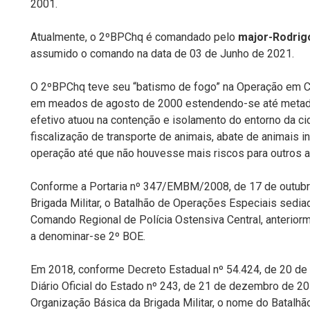
2001.
Atualmente, o 2ºBPChq é comandado pelo
major-Rodrigo
assumido o comando na data de 03 de Junho de 2021.
O 2ºBPChq teve seu “batismo de fogo” na Operação em C
em meados de agosto de 2000 estendendo-se até meta
efetivo atuou na contenção e isolamento do entorno da cid
fiscalização de transporte de animais, abate de animais 
operação até que não houvesse mais riscos para outros a
Conforme a Portaria nº 347/EMBM/2008, de 17 de outubr
Brigada Militar, o Batalhão de Operações Especiais sedi
Comando Regional de Polícia Ostensiva Central, anter
a denominar-se 2º BOE.
Em 2018, conforme Decreto Estadual nº 54.424, de 20 d
Diário Oficial do Estado nº 243, de 21 de dezembro de 201
Organização Básica da Brigada Militar, o nome do Batalh