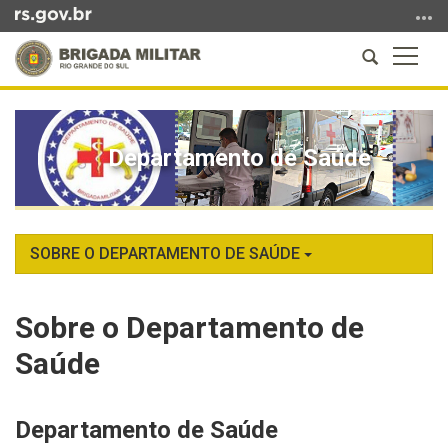
Ir
para
Abrir
Altern
o
a
a
conteúdo
Início
busca
naveg
Ir
do
para
conteúdo
Departamento de Saúde
o
menu
Ir
para
a
SOBRE O DEPARTAMENTO DE SAÚDE
busca
Sobre o Departamento de
Saúde
Departamento de Saúde