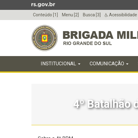
Ir
para
Conteúdo [1]
Menu [2]
Busca [3]
Acessibilidade
o
conteúdo
Ir
para
o
menu
Início
Ir
INICIAL
INSTITUCIONAL
COMUNICAÇÃO
do
para
menu
Início
a
do
busca
conteúdo
4º Batalhão d