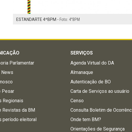
ESTANDARTE 4ºBPM -
Foto: 4°BPM
NICAÇÃO
SERVIÇOS
oria Parlamentar
Agenda Virtual do DA
a News
Almanaque
onosco
Autenticação de BO
e Pesar
Carta de Serviços ao usuário
s Regionais
Censo
e Revistas da BM
Consulta Boletim de Ocorrênc
s período eleitoral
Onde tem BM?
Orientações de Segurança