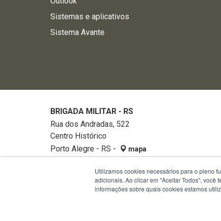
Outlook
Sistemas e aplicativos
Sistema Avante
BRIGADA MILITAR - RS
Rua dos Andradas, 522
Centro Histórico
Porto Alegre - RS -
mapa
90020-002
Utilizamos cookies necessários para o pleno f
Fone:
32882740
adicionais. Ao clicar em "Aceitar Todos", você
informações sobre quais cookies estamos util
Termos de Uso