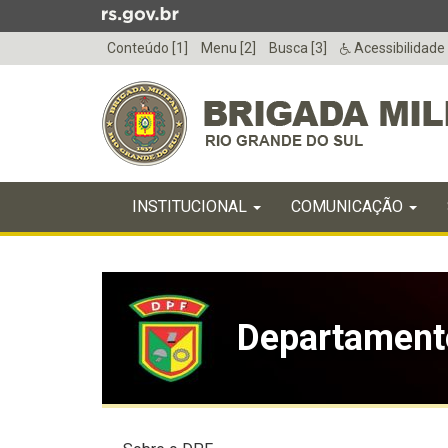
Ir
para
Conteúdo [1]
Menu [2]
Busca [3]
Acessibilidade
o
conteúdo
Ir
para
o
menu
Início
Ir
INICIAL
INSTITUCIONAL
COMUNICAÇÃO
do
para
menu
Início
a
do
busca
conteúdo
Departamento