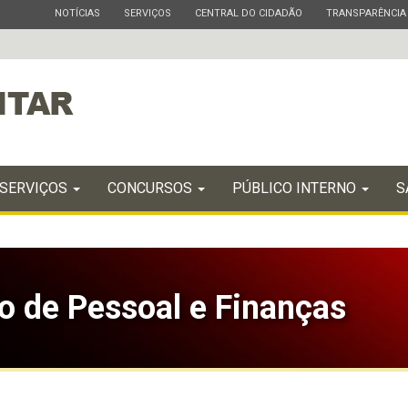
ESTADO
ESTADO
ESTADO
ESTADO
NOTÍCIAS
SERVIÇOS
CENTRAL DO CIDADÃO
TRANSPARÊNCIA
SERVIÇOS
CONCURSOS
PÚBLICO INTERNO
S
 de Pessoal e Finanças