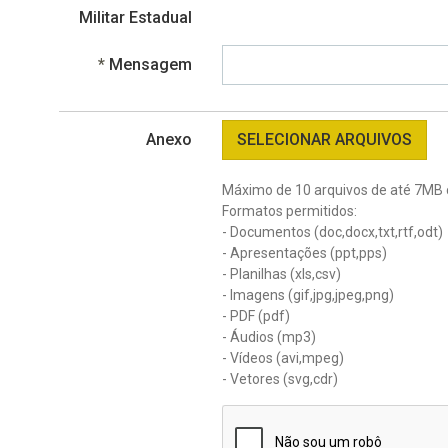
Obrigatório
Militar Estadual
Obrigatório
Mensagem
Anexo
SELECIONAR ARQUIVOS
Máximo de 10 arquivos de até 7MB 
Formatos permitidos:
- Documentos (doc,docx,txt,rtf,odt)
- Apresentações (ppt,pps)
- Planilhas (xls,csv)
- Imagens (gif,jpg,jpeg,png)
- PDF (pdf)
- Áudios (mp3)
- Vídeos (avi,mpeg)
- Vetores (svg,cdr)