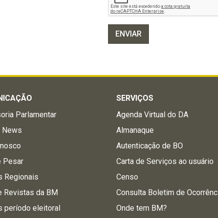
ENVIAR
NICAÇÃO
SERVIÇOS
oria Parlamentar
Agenda Virtual do DA
a News
Almanaque
onosco
Autenticação de BO
e Pesar
Carta de Serviços ao usuário
s Regionais
Censo
e Revistas da BM
Consulta Boletim de Ocorrênc
s período eleitoral
Onde tem BM?